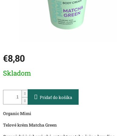
€8,80
Jednotková
Skladom
cena:
Pridať do košíka
Organic Mimi
Telové krém Matcha Green