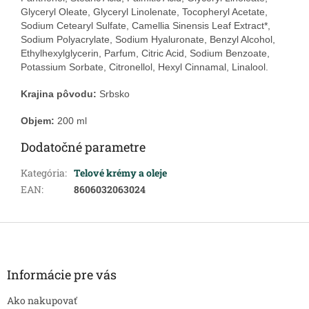
Glyceryl Oleate, Glyceryl Linolenate, Tocopheryl Acetate,
Sodium Cetearyl Sulfate, Camellia Sinensis Leaf Extract*,
Sodium Polyacrylate, Sodium Hyaluronate, Benzyl Alcohol,
Ethylhexylglycerin, Parfum, Citric Acid, Sodium Benzoate,
Potassium Sorbate, Citronellol, Hexyl Cinnamal, Linalool.
Krajina pôvodu:
Srbsko
Objem:
200 ml
Dodatočné parametre
Kategória
:
Telové krémy a oleje
EAN
:
8606032063024
Z
á
p
ä
Informácie pre vás
t
Ako nakupovať
i