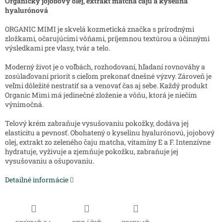
Organický jojobový olej, extrakt matcha čaju a kyselina
hyalurónová
ORGANIC MIMI je skvelá kozmetická značka s prírodnými
zložkami, očarujúcimi vôňami, príjemnou textúrou a účinnými
výsledkami pre vlasy, tvár a telo.
Moderný život je o voľbách, rozhodovaní, hľadaní rovnováhy a
zosúlaďovaní priorít s cieľom prekonať dnešné výzvy. Zároveň je
veľmi dôležité nestratiť sa a venovať čas aj sebe. Každý produkt
Organic Mimi má jedinečné zloženie a vôňu, ktorá je niečím
výnimočná.
Telový krém zabraňuje vysušovaniu pokožky, dodáva jej
elasticitu a pevnosť. Obohatený o kyselinu hyalurónovú, jojobový
olej, extrakt zo zeleného čaju matcha, vitamíny E a F. Intenzívne
hydratuje, vyživuje a zjemňuje pokožku, zabraňuje jej
vysušovaniu a ošupovaniu.
Detailné informácie