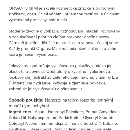
ORGANIC MIMI je skvelá kozmetická značka s prírodnými
zložkami, očarujúcimi vôňami, príjemnou textúrou a účinnými
výsledkami pre vlasy, tvár a telo.
Moderný život je o voľbách, rozhodovaní, hľadaní rovnováhy
a zosúlaďovaní priorít s cieľom prekonať dnešné výzvy.
Zároveň je veľmi dôležité nestratiť sa a venovať čas aj sebe.
Každý produkt Organic Mimi má jedinečné zloženie a vôňu,
ktorá je niečím výnimočná.
Telový krém zabraňuje vysušovaniu pokožky, dodáva jej
elasticitu a pevnosť. Obohatený o kyselinu hyalurónovú,
jojobový olej, extrakt zo zeleného čaju matcha, vitamíny E a
F. Intenzívne hydratuje, vyživuje a zjemňuje pokožku,
zabraňuje jej vysušovaniu a ošupovaniu.
Spôsob použitia:
Naneste na telo a rozotrite jemnými
masážnymi pohybmi.
Ingredients:
Aqua, Isopropyl Palmitate, Prunus Amygdalus
Dulcis Oil, Butyrospermum Parkii Butter, Glyceryl Stearate,
Cetearyl Alcohol, Simmondsia Chinensis Seed Oil*, Betaine,
Panthenol, Stearic Acid, Palmitic Acid, Glyceryl Linoleate,