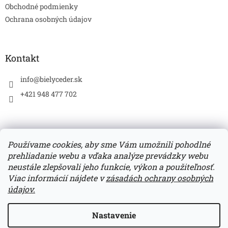
e
Obchodné podmienky
Ochrana osobných údajov
Kontakt
info
@
bielyceder.sk
+421 948 477 702
Používame cookies, aby sme Vám umožnili pohodlné
prehliadanie webu a vďaka analýze prevádzky webu
Zboží.cz
Heureka.sk
neustále zlepšovali jeho funkcie, výkon a použiteľnosť.
Viac informácií nájdete v
zásadách ochrany osobných
údajov.
Vytvoril Shoptet
Nastavenie