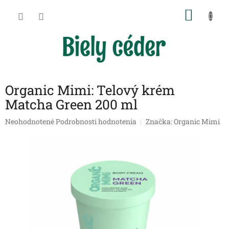
Prejsť
NÁKU
na
obsah
KOŠÍK
Organic Mimi: Telový krém
Matcha Green 200 ml
Priemerné
Neohodnotené
Podrobnosti hodnotenia
Značka:
Organic Mimi
hodnotenie
produktu
je
0,0
z
5
hviezdičiek.