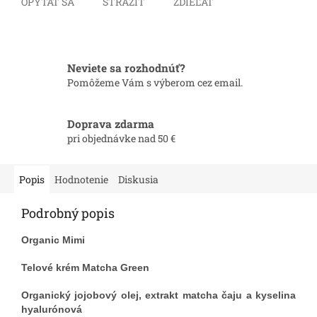
OPÝTAŤ SA
STRÁŽIŤ
ZDIEĽAŤ
Neviete sa rozhodnúť?
Pomôžeme Vám s výberom cez email.
Doprava zdarma
pri objednávke nad 50 €
Popis
Hodnotenie
Diskusia
Podrobný popis
Organic Mimi
Telové krém Matcha Green
Organický jojobový olej, extrakt matcha čaju a kyselina
hyalurónová