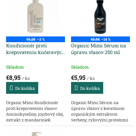
p
p
r
i
o
s
d
p
u
r
k
o
t
€9,25
–3 %
€6,95
–14 %
d
Kondicionér proti
Organic Mimi Sérum na
o
u
krepovateniu kučeravých
úpravu vlasov 250 ml
v
k
vlasov Loco Loco Organic
t
Mimi 300 ml
Skladom
Skladom
o
€8,95
€5,95
v
/ ks
/ ks
Do košíka
Do košíka
Organic Mimi Kondicionér
Organic Mimi Sérum na
proti krepovateniu vlasov
úpravu vlasov s keratínom
Aminokyseliny, jojobový olej,
organickým extraktom
extrakt z mandariniek
verbeny, ryžovými proteínmi
vhodný na kučeravé a suché
a pantenolom (provitamín
vlasy Kondicionér pre
B5) vhodné na kučeravé vlasy