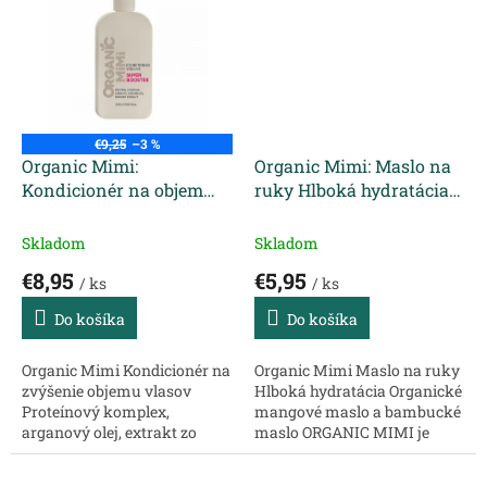
kučeravé a krepovité vlasy
Skvelý produkt na úpravu
uľahčuje...
vlasov. Obohatený...
€9,25
–3 %
Organic Mimi:
Organic Mimi: Maslo na
Kondicionér na objem
ruky Hlboká hydratácia
Super Booster 300 ml
50 ml
Skladom
Skladom
€8,95
€5,95
/ ks
/ ks
Do košíka
Do košíka
Organic Mimi Kondicionér na
Organic Mimi Maslo na ruky
zvýšenie objemu vlasov
Hlboká hydratácia Organické
Proteínový komplex,
mangové maslo a bambucké
arganový olej, extrakt zo
maslo ORGANIC MIMI je
šípok Kondicionér uľahčuje
skvelá kozmetická značka s
rozčesávanie, zabraňuje
prírodnými zložkami,