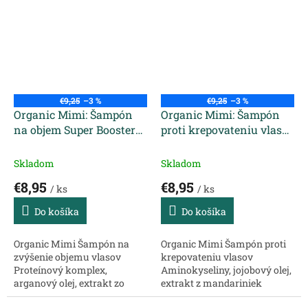
statickú elektrinu. Obnovuje,
zjemňuje poškodené vlasy. ...
vyživuje a...
€9,25
–3 %
€9,25
–3 %
Organic Mimi: Šampón
Organic Mimi: Šampón
na objem Super Booster
proti krepovateniu vlasov
400 ml
Loco Loco 400 ml
Skladom
Skladom
€8,95
€8,95
/ ks
/ ks
Do košíka
Do košíka
Organic Mimi Šampón na
Organic Mimi Šampón proti
zvýšenie objemu vlasov
krepovateniu vlasov
Proteínový komplex,
Aminokyseliny, jojobový olej,
arganový olej, extrakt zo
extrakt z mandariniek
šípok Šampón má jemné
vhodný na kučeravé a suché