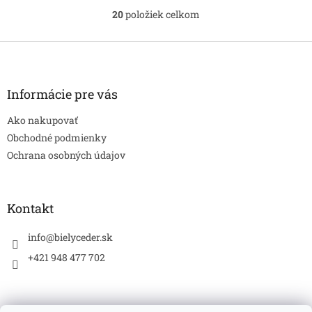
s prírodnými zložkami,
značka s prírodnými
20
položiek celkom
O
očarujúcimi vôňami,
zložkami, očarujúcimi
v
príjemnou textúrou a...
vôňami, príjemnou...
l
Z
á
á
d
p
a
ä
Informácie pre vás
c
t
i
Ako nakupovať
i
e
p
e
Obchodné podmienky
r
Ochrana osobných údajov
v
k
y
v
Kontakt
ý
p
info
@
bielyceder.sk
i
s
+421 948 477 702
u