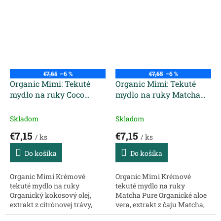
zloženie, ktoré nežne čistí
vlasy Šampón pre kučeravé a
vlasy a pokožku hlavy.
krepovité vlasy má jemné
Dodáva vlasom objem,
zloženie,...
hebkosť...
€7,65
–6 %
€7,65
–6 %
Organic Mimi: Tekuté
Organic Mimi: Tekuté
mydlo na ruky Coco
mydlo na ruky Matcha
Bubble 300 ml
Pure 300 ml
Skladom
Skladom
€7,15
€7,15
/ ks
/ ks
Do košíka
Do košíka
Organic Mimi Krémové
Organic Mimi Krémové
tekuté mydlo na ruky
tekuté mydlo na ruky
Organický kokosový olej,
Matcha Pure Organické aloe
extrakt z citrónovej trávy,
vera, extrakt z čaju Matcha,
vitamín E Rozmaznávajte
vitamín E Pocíťte skutočnú