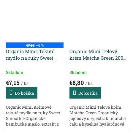
svoju pokožku s mydlom na
harmóniu s mydlom na ruky,
ruky, obohateným o jemné
obohateným o jemné čistiace
čistiace zloženie a vôňu...
zloženie...
€7,65
–6 %
Organic Mimi: Tekuté
Organic Mimi: Telový
mydlo na ruky Sweet
krém Matcha Green 200
Smoothie 300 ml
ml
Skladom
Skladom
€7,15
€8,80
/ ks
/ ks
Do košíka
Do košíka
Organic Mimi Krémové
Organic Mimi Telové krém
tekuté mydlo na ruky Sweet
Matcha Green Organický
Smoothie Organické
jojobový olej, extrakt matcha
bambucké maslo, extrakt z
čaju a kyselina hyalurónová
moruše, vitamín E
ORGANIC MIMI je skvelá