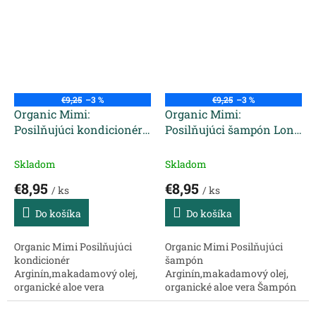
očarujúcimi vôňami,
zložkami, očarujúcimi
príjemnou textúrou a
vôňami, príjemnou textúrou
účinnými...
a...
€9,25
–3 %
€9,25
–3 %
Organic Mimi:
Organic Mimi:
Posilňujúci kondicionér
Posilňujúci šampón Long
Long Strong 300 ml
Strong 400 ml
Skladom
Skladom
€8,95
€8,95
/ ks
/ ks
Do košíka
Do košíka
Organic Mimi Posilňujúci
Organic Mimi Posilňujúci
kondicionér
šampón
Arginín,makadamový olej,
Arginín,makadamový olej,
organické aloe vera
organické aloe vera Šampón
Kondicionér uľahčuje
má jemné zloženie, ktoré
rozčesávanie, zabraňuje
šetrne čistí vlasy a pokožku