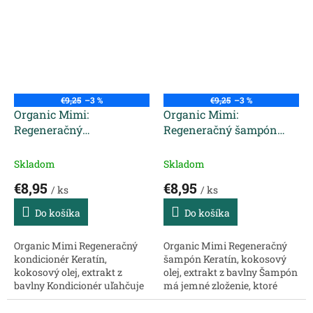
zamotávaniu a odstraňuje
hlavy. Posilňuje štruktúru
statickú elektrinu. Posilňuje
vlasov, stimuluje rast a...
štruktúru...
€9,25
–3 %
€9,25
–3 %
Organic Mimi:
Organic Mimi:
Regeneračný
Regeneračný šampón
kondicionér Gold Set 300
Gold Set 400 ml
ml
Skladom
Skladom
€8,95
€8,95
/ ks
/ ks
Do košíka
Do košíka
Organic Mimi Regeneračný
Organic Mimi Regeneračný
kondicionér Keratín,
šampón Keratín, kokosový
kokosový olej, extrakt z
olej, extrakt z bavlny Šampón
bavlny Kondicionér uľahčuje
má jemné zloženie, ktoré
rozčesávanie, zabraňuje
šetrne čistí vlasy a pokožku
zamotávaniu a odstraňuje
hlavy. Obnovuje, vyživuje a