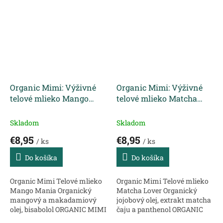
Rozmaznávajte svoju
kozmetická značka s
pokožku s mydlom na ruky,
prírodnými zložkami,
obohateným o jemné čistiace
očarujúcimi vôňami,...
zloženie...
Organic Mimi: Výživné
Organic Mimi: Výživné
telové mlieko Mango
telové mlieko Matcha
Mania 300 ml
Lover 300 ml
Skladom
Skladom
€8,95
€8,95
/ ks
/ ks
Do košíka
Do košíka
Organic Mimi Telové mlieko
Organic Mimi Telové mlieko
Mango Mania Organický
Matcha Lover Organický
mangový a makadamiový
jojobový olej, extrakt matcha
olej, bisabolol ORGANIC MIMI
čaju a panthenol ORGANIC
je skvelá kozmetická značka
MIMI je skvelá kozmetická