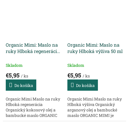
zamotávaniu a odstraňuje
očarujúcimi vôňami,
statickú elektrinu....
príjemnou textúrou a...
Organic Mimi: Maslo na
Organic Mimi: Maslo na
ruky Hlboká regenerácia
ruky Hlboká výživa 50 ml
50 ml
Skladom
Skladom
€5,95
€5,95
/ ks
/ ks
Do košíka
Do košíka
Organic Mimi Maslo na ruky
Organic Mimi Maslo na ruky
Hlboká regenerácia
Hlboká výživa Organický
Organický kokosový olej a
arganový olej a bambucké
bambucké maslo ORGANIC
maslo ORGANIC MIMI je
MIMI je skvelá kozmetická
skvelá kozmetická značka s
značka s prírodnými
prírodnými zložkami,