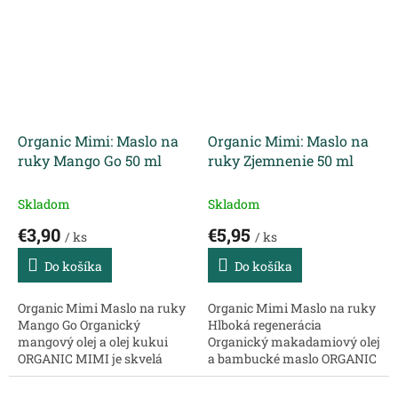
zložkami, očarujúcimi
očarujúcimi vôňami,
vôňami, príjemnou textúrou
príjemnou textúrou a...
a...
Organic Mimi: Maslo na
Organic Mimi: Maslo na
ruky Mango Go 50 ml
ruky Zjemnenie 50 ml
Skladom
Skladom
€3,90
€5,95
/ ks
/ ks
Do košíka
Do košíka
Organic Mimi Maslo na ruky
Organic Mimi Maslo na ruky
Mango Go Organický
Hlboká regenerácia
mangový olej a olej kukui
Organický makadamiový olej
ORGANIC MIMI je skvelá
a bambucké maslo ORGANIC
kozmetická značka s
MIMI je skvelá kozmetická
prírodnými zložkami,
značka s prírodnými