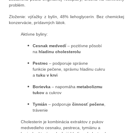
problém.
Zloženie: výťažky z bylín, 48% liehoglycerín
Bez chemickej
.
konzervácie, prídavných látok.
Aktívne byliny:
Cesnak medvedí
– pozitívne pôsobí
na
hladinu cholesterolu
Pestrec
– podporuje správne
funkcie pečene, správnu hladinu cukru
a
tuku v krvi
Borievka
– napomáha
metabolizmu
tukov
a cukrov
Tymián
– podporuje
činnosť pečene
,
trávenie
Cholesterin je
kombinácia extraktov z pukov
medvedieho cesnaku, pestreca, tymiánu a