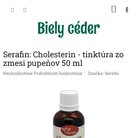
Prejsť
NÁKU
na
obsah
KOŠÍK
Serafin: Cholesterin - tinktúra zo
zmesi pupeňov 50 ml
Priemerné
Neohodnotené
Podrobnosti hodnotenia
Značka:
Serafin
hodnotenie
produktu
je
0,0
z
5
hviezdičiek.