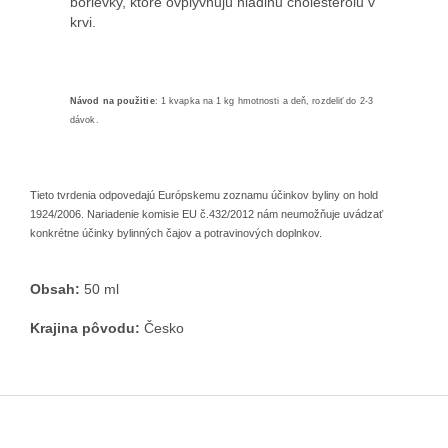
borievky, ktoré ovplyvňujú
hladinu cholesterolu v
krvi.
Návod na použitie
: 1 kvapka na 1 kg hmotnosti a deň, rozdeliť do 2-3
dávok.
Tieto tvrdenia odpovedajú Európskemu zoznamu účinkov byliny on hold
1924/2006. Nariadenie komisie EU č.432/2012 nám neumožňuje uvádzať
konkrétne účinky bylinných čajov a potravinových doplnkov.
Obsah:
50 ml
Krajina pôvodu:
Česko
Z
á