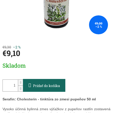
€9,30
–2 %
€9,30
–2 %
€9,10
Jednotková
Skladom
cena:
Pridať do košíka
Serafin: Cholesterin - tinktúra zo zmesi pupeňov 50 ml
Vysoko účinná bylinná zmes výťažkov z pupeňov rastlín zostavená