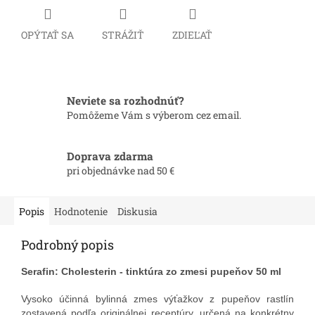
OPÝTAŤ SA
STRÁŽIŤ
ZDIEĽAŤ
Neviete sa rozhodnúť?
Pomôžeme Vám s výberom cez email.
Doprava zdarma
pri objednávke nad 50 €
Popis
Hodnotenie
Diskusia
Podrobný popis
Serafin: Cholesterin - tinktúra zo zmesi pupeňov 50 ml
Vysoko účinná bylinná zmes výťažkov z pupeňov rastlín
zostavená podľa originálnej receptúry, určená na konkrétny