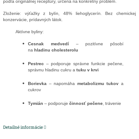
podľa originálnej receptúry, určená na konkrétny problém.
Zloženie: výťažky z bylín, 48% liehoglycerín. Bez chemickej
konzervácie, prídavných látok.
Aktívne byliny:
Cesnak medvedí
– pozitívne pôsobí
na
hladinu cholesterolu
Pestrec
– podporuje správne funkcie pečene,
správnu hladinu cukru a
tuku v krvi
Borievka
– napomáha
metabolizmu tukov
a
cukrov
Tymián
– podporuje
činnosť pečene
, trávenie
Detailné informácie