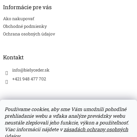
p
ä
Informácie pre vás
t
Ako nakupovať
i
e
Obchodné podmienky
Ochrana osobných údajov
Kontakt
info
@
bielyceder.sk
+421 948 477 702
Používame cookies, aby sme Vám umožnili pohodlné
prehliadanie webu a vďaka analýze prevádzky webu
Zboží.cz
Heureka.sk
neustále zlepšovali jeho funkcie, výkon a použiteľnosť.
Viac informácií nájdete v
zásadách ochrany osobných
údajov.