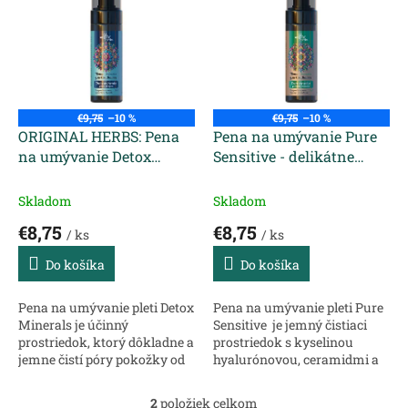
p
p
r
i
o
s
d
p
u
r
k
o
t
€9,75
–10 %
€9,75
–10 %
d
ORIGINAL HERBS: Pena
Pena na umývanie Pure
o
u
na umývanie Detox
Sensitive - delikátne
v
k
Minerals - delikátne
očistenie 170 ml
t
očistenie 170 ml
Skladom
Skladom
o
€8,75
€8,75
v
/ ks
/ ks
Do košíka
Do košíka
Pena na umývanie pleti Detox
Pena na umývanie pleti Pure
Minerals je účinný
Sensitive je jemný čistiaci
prostriedok, ktorý dôkladne a
prostriedok s kyselinou
jemne čistí póry pokožky od
hyalurónovou, ceramidmi a
zvyškov kožného mazu,
arganovým olejom. Dôkladne
kozmetiky, prachu a
čistí, hydratuje, osviežuje.
2
položiek celkom