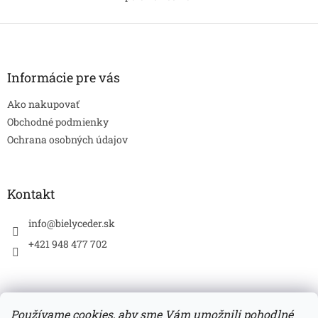
O
pripravuje ju na použitie
Vhodný pre všetky typy pleti...
v
ďalších produktov....
l
Z
á
á
d
p
a
ä
Informácie pre vás
c
t
i
Ako nakupovať
i
e
p
e
Obchodné podmienky
r
Ochrana osobných údajov
v
k
y
v
Kontakt
ý
p
info
@
bielyceder.sk
i
s
+421 948 477 702
u
Používame cookies, aby sme Vám umožnili pohodlné