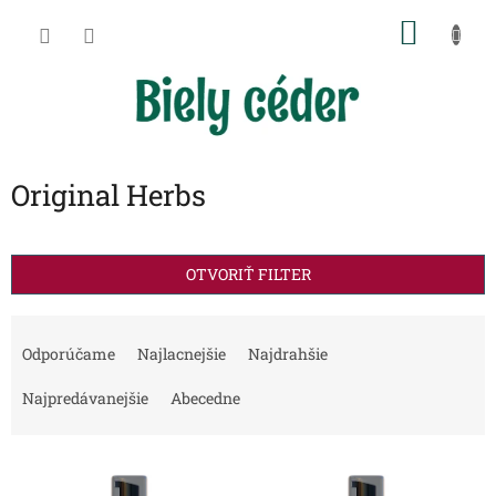
Prejsť
NÁKU
na
obsah
KOŠÍK
Original Herbs
OTVORIŤ FILTER
R
a
Odporúčame
Najlacnejšie
Najdrahšie
d
e
Najpredávanejšie
Abecedne
n
i
V
e
ý