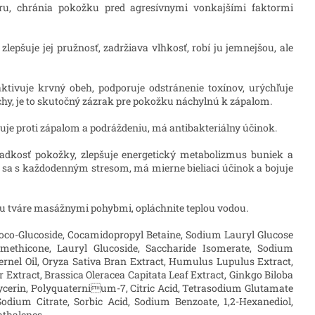
ru, chránia pokožku pred agresívnymi vonkajšími faktormi
 zlepšuje jej pružnosť, zadržiava vlhkosť, robí ju jemnejšou, ale
aktivuje krvný obeh, podporuje odstránenie toxínov, urýchľuje
y, je to skutočný zázrak pre pokožku náchylnú k zápalom.
ojuje proti zápalom a podráždeniu, má antibakteriálny účinok.
adkosť pokožky, zlepšuje energetický metabolizmus buniek a
sa s každodenným stresom, má mierne bieliaci účinok a bojuje
 tváre masážnymi pohybmi, opláchnite teplou vodou.
Coco-Glucoside, Cocamidopropyl Betaine, Sodium Lauryl Glucose
imethicone, Lauryl Glucoside, Saccharide Isomerate, Sodium
rnel Oil, Oryza Sativa Bran Extract, Humulus Lupulus Extract,
 Extract, Brassica Oleracea Capitata Leaf Extract, Ginkgo Biloba
Glycerin, Polyquaternium-7, Citric Acid, Tetrasodium Glutamate
Sodium Citrate, Sorbic Acid, Sodium Benzoate, 1,2-Hexanediol,
hthalenes.