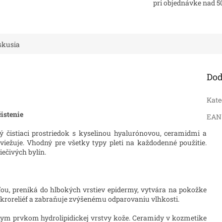
pri objednávke nad 5
skusia
Dod
Kate
istenie
EAN
ý čistiaci prostriedok s kyselinou hyalurónovou, ceramidmi a
viežuje. Vhodný pre všetky typy pleti na každodenné použitie.
iečivých bylín.
ou, preniká do hlbokých vrstiev epidermy, vytvára na pokožke
ikroreliéf a zabraňuje zvýšenému odparovaniu vlhkosti.
nym prvkom hydrolipidickej vrstvy kože. Ceramidy v kozmetike