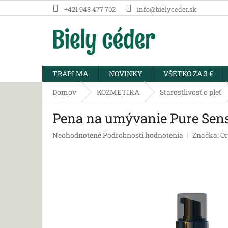
Prejsť
+421 948 477 702
info@bielyceder.sk
na
obsah
TRÁPI MA
NOVINKY
VŠETKO ZA 3 €
Domov
KOZMETIKA
Starostlivosť o pleť
Pena na umývanie Pure Sensit
Priemerné
Neohodnotené
Podrobnosti hodnotenia
Značka:
Or
hodnotenie
produktu
je
0,0
z
5
hviezdičiek.