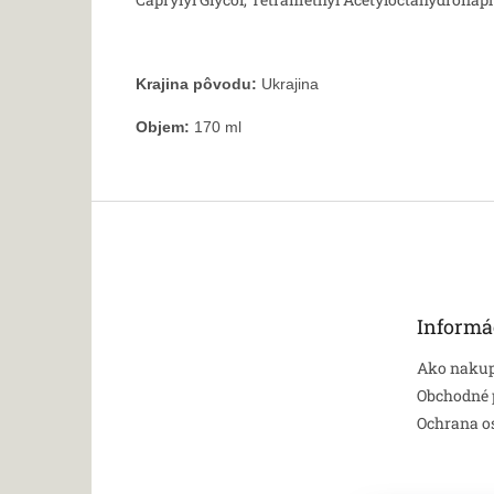
Krajina pôvodu:
Ukrajina
Objem:
170 ml
Z
á
p
ä
t
Informá
i
e
Ako naku
Obchodné
Ochrana o