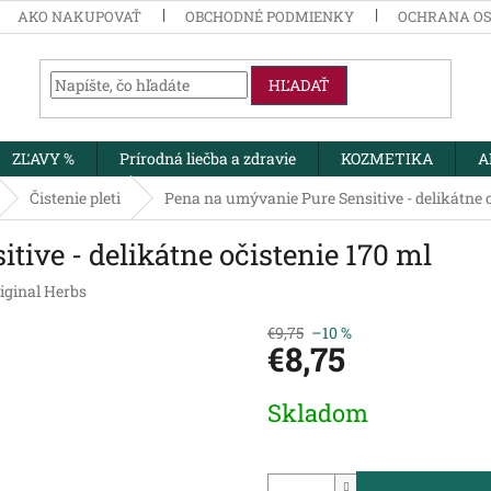
AKO NAKUPOVAŤ
OBCHODNÉ PODMIENKY
OCHRANA O
HĽADAŤ
ZĽAVY %
Prírodná liečba a zdravie
KOZMETIKA
A
Čistenie pleti
Pena na umývanie Pure Sensitive - delikátne o
ive - delikátne očistenie 170 ml
iginal Herbs
€9,75
–10 %
€8,75
Jednotková
Skladom
cena: