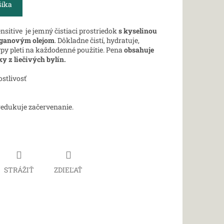
šíka
nsitive je jemný čistiaci prostriedok
s kyselinou
rganovým olejom
. Dôkladne čistí, hydratuje,
ypy pleti na každodenné použitie. Pena
obsahuje
ky z liečivých bylín.
stlivosť
redukuje začervenanie.
STRÁŽIŤ
ZDIEĽAŤ