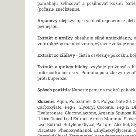
pomáhajú zvlhčovať a posilňovať kožnú barié
(počasie, znečistenie).
Arganový olej
zvyšuje rýchlosť regenerácie pleti,
pevnejšou.
Extrakt z arniky
obsahuje silné antioxidanty, 
vnútrokožný metabolizmus, výrazne znižuje opuch
Extrakt zo žihľavy
- čistí a osviežuje pokožku, b
Extrakt z ginkgo biloby
-zvyšuje pružnosť a hl
mikrocirkuláciu krvi. Pomáha pokožke vyrovnať 
proti kuperóze.
Spôsob použitia:
Naneste penu na mokrú pokožku
Zloženie:
Aqua, Poloxamer 184, Polysorbate 20, 
Carboxylate, Peg-7 Glyceryl Cocoate, Peg-12 D
Hyaluronate, Gluconolactone, Argania Spinosa Ke
Urtica Dioica Leaf Extract, Arnica Montana Flower
Leaf Extract, Butylene Glycol, Parfum, Аlcohol, 
Diacetate, Phenoxyethanol, Ethylhexylglycerin, 
Caprylyl Glycol, Tetramethyl Acetyloctahydronap