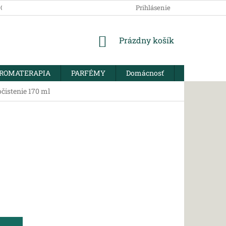
SOBNÝCH ÚDAJOV
Prihlásenie
NÁKUPNÝ
Prázdny košík
KOŠÍK
ROMATERAPIA
PARFÉMY
Domácnosť
BIO KORENI
čistenie 170 ml