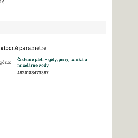
0 €
atočné parametre
Čistenie pleti – gély, peny, toniká a
gória
:
micelárne vody
:
4820183473387