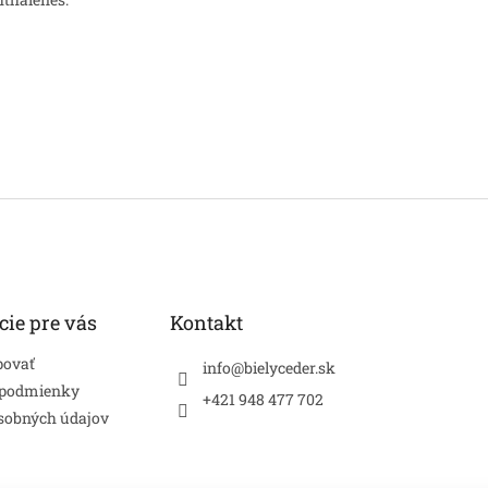
cie pre vás
Kontakt
povať
info
@
bielyceder.sk
 podmienky
+421 948 477 702
sobných údajov