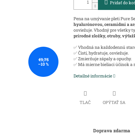
Pridať do ko
Pena na umývanie pleti Pure Se
hyalurónovou, ceramidmi a a
osviežuje. Vhodný pre všetky t
prírodné zložky, otruby, výťaž
✅ Vhodná na každodennú staro
✅ Čistí, hydratuje, osviežuje.
✅ Zmierňuje zápaly a opuchy.
€9,75
–10 %
✅ Má mierne bieliaci účinok a 
Detailné informácie
TLAČ
OPÝTAŤ SA
Doprava zdarma