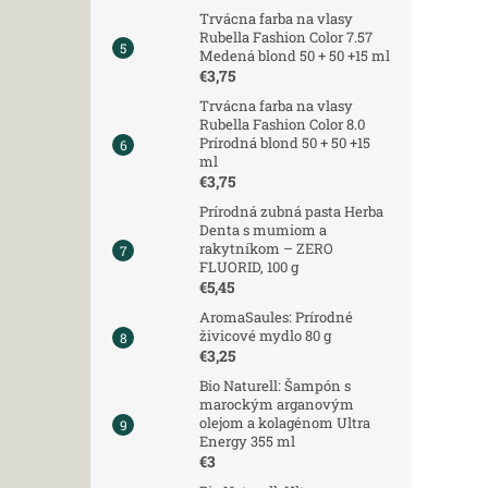
Trvácna farba na vlasy
Rubella Fashion Color 7.57
Medená blond 50 + 50 +15 ml
€3,75
Trvácna farba na vlasy
Rubella Fashion Color 8.0
Prírodná blond 50 + 50 +15
ml
€3,75
Prírodná zubná pasta Herba
Denta s mumiom a
rakytníkom – ZERO
FLUORID, 100 g
€5,45
AromaSaules: Prírodné
živicové mydlo 80 g
€3,25
Bio Naturell: Šampón s
marockým arganovým
olejom a kolagénom Ultra
Energy 355 ml
€3