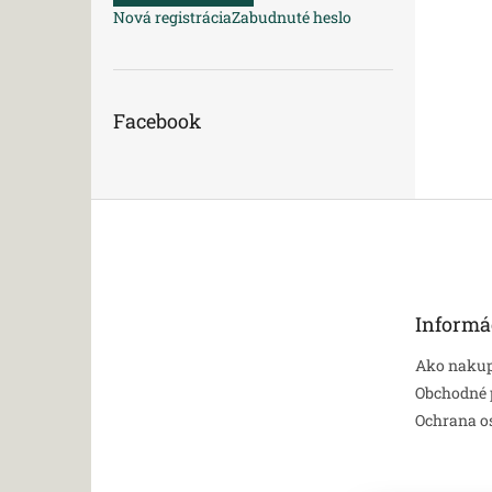
Nová registrácia
Zabudnuté heslo
Facebook
Z
á
p
ä
t
Informá
i
e
Ako naku
Obchodné
Ochrana o