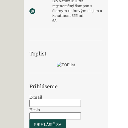
Bio Naturell: Ultra
regeneračný šampón s
čiernym ricínovým olejom a
keratínom 355 ml
€3
Toplist
Prihlásenie
E-mail
Heslo
PRIHLÁSIŤ SA