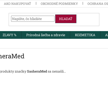
AKO NAKUPOVAŤ
OBCHODNÉ PODMIENKY
OCHRANA O
HĽADAŤ
ZĽAVY %
Prírodná liečba a zdravie
KOZMETIKA
A
heraMed
 produkty značky
SasheraMed
sa nenašli...