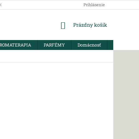
SOBNÝCH ÚDAJOV
Prihlásenie
NÁKUPNÝ
Prázdny košík
KOŠÍK
ROMATERAPIA
PARFÉMY
Domácnosť
BIO KORENI