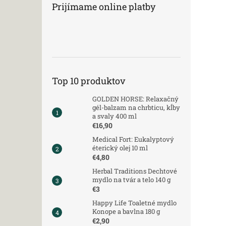
Prijímame online platby
Top 10 produktov
GOLDEN HORSE: Relaxačný
gél-balzam na chrbticu, kĺby
a svaly 400 ml
€16,90
Medical Fort: Eukalyptový
éterický olej 10 ml
€4,80
Herbal Traditions Dechtové
mydlo na tvár a telo 140 g
€3
Happy Life Toaletné mydlo
Konope a bavlna 180 g
€2,90