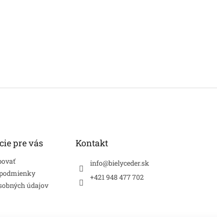
cie pre vás
Kontakt
povať
info
@
bielyceder.sk
 podmienky
+421 948 477 702
sobných údajov